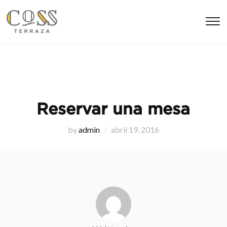
T
s
&
na
Reservar una mesa
by
admin
abril 19, 2016