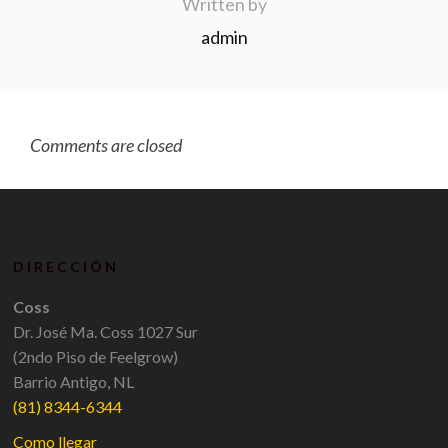
Written by
admin
Comments are closed
DIRECCIÓN
Coss
Dr. José Ma. Coss 1027 Sur
(2ndo Piso de Feelgrow)
Barrio Antigo, NL
(81) 8344-6344
Como llegar