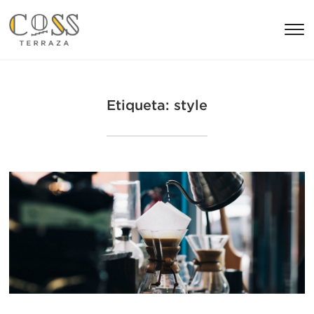
T
s
&
na
Etiqueta:
style